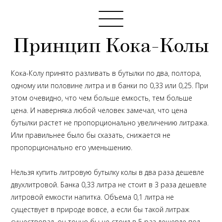
Принцип Кока-Колы
Кока-Колу принято разливать в бутылки по два, полтора,
одному или половине литра и в банки по 0,33 или 0,25. При
этом очевидно, что чем больше емкость, тем больше
цена. И наверняка любой человек замечал, что цена
бутылки растет не пропорционально увеличению литража.
Или правильнее было бы сказать, снижается не
пропорционально его уменьшению.
Нельзя купить литровую бутылку колы в два раза дешевле
двухлитровой. Банка 0,33 литра не стоит в 3 раза дешевле
литровой емкости напитка. Объема 0,1 литра не
существует в природе вовсе, а если бы такой литраж
существовал, он точно бы не стоил в 5 раз дешевле пол-