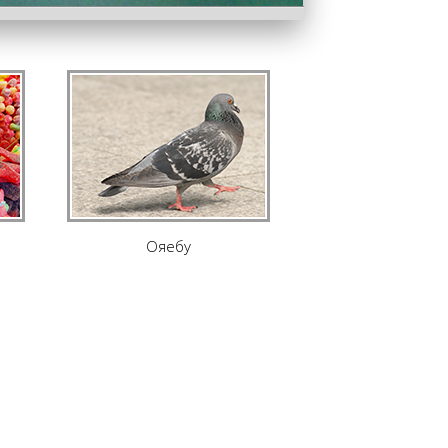
Ояебу