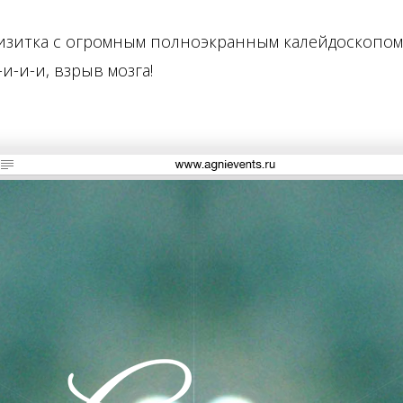
визитка с огромным полноэкранным калейдоскопом
и-и-и, взрыв мозга!
раться, что именно в этой картинке вызывает глюки. Убираем з