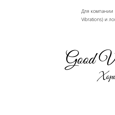
Для компании
Дизайнер: Для аг
Vibrations) и л
попробовать давн