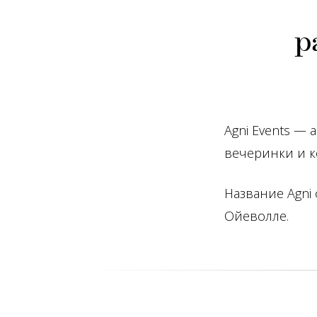
р
Agni Events —
вечеринки и 
Название Agni
Ойеволле.