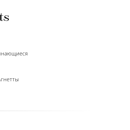
ts
минающиеся
Агнетты