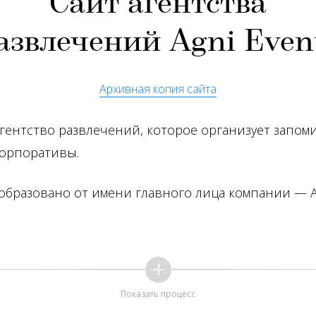
Сайт агентства
азвлечений Agni Even
Архивная копия сайта
 агентство развлечений, которое организует запо
корпоративы.
 образовано от имени главного лица компании — 
Показать процесс