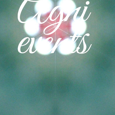
ет не меньше. Стало быть, дело только в разноцветных тенях п
ь с заранее найденным шрифтом Good Vibrations.