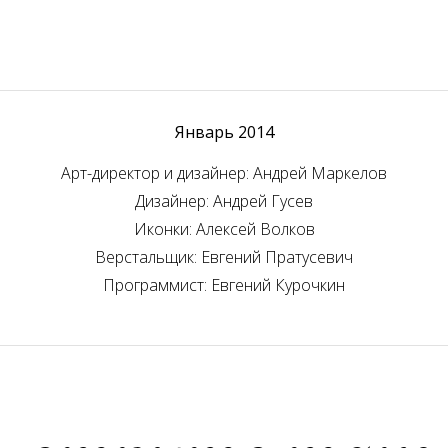
Январь 2014
Арт-директор и дизайнер: Андрей Маркелов
бый. Видимо, с таким тонким шрифтом не прокатит. Да и серый
судьба.
Дизайнер: Андрей Гусев
Иконки: Алексей Волков
повестке? Калейдоскоп. Вот куда надо копать.
Верстальщик: Евгений Пратусевич
Программист: Евгений Курочкин