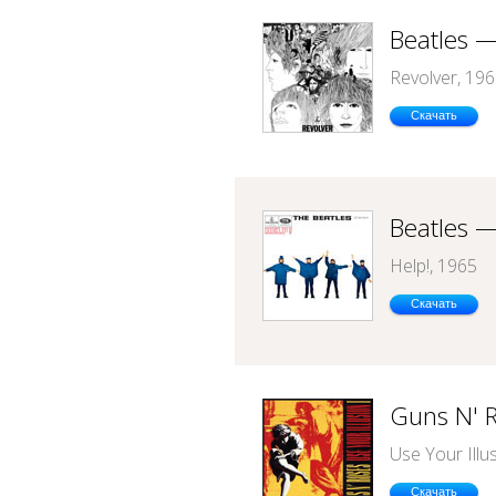
Beatles 
Revolver, 19
Скачать
Beatles —
Help!, 1965
Скачать
Guns N' 
Use Your Illu
Скачать