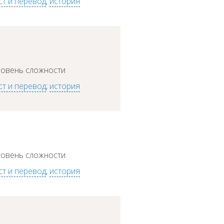
ст и перевод
;
история
ровень сложности
ст и перевод
;
история
ровень сложности
ст и перевод
;
история