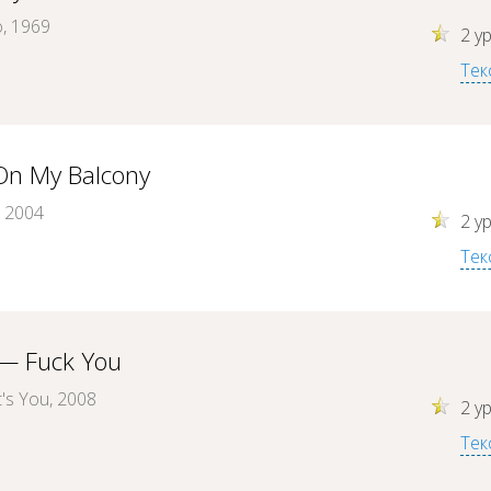
o, 1969
2 у
Тек
On My Balcony
, 2004
2 у
Тек
n — Fuck You
t's You, 2008
2 у
Тек