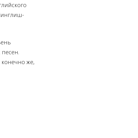
глийского
 Синглиш-
вень
 песен.
 конечно же,