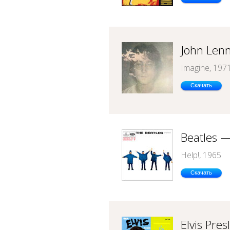
John Len
Imagine, 197
Скачать
Beatles —
Help!, 1965
Скачать
Elvis Pre