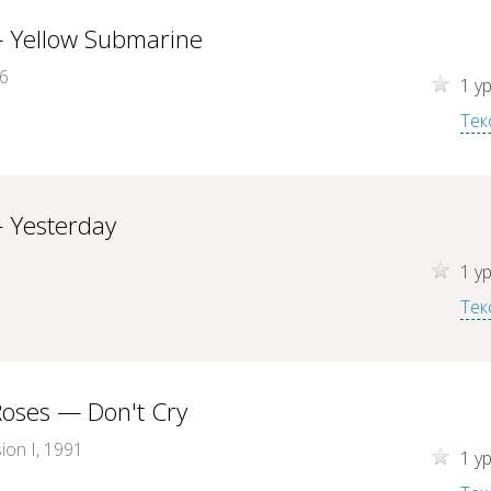
— Yellow Submarine
66
1 у
Тек
 Yesterday
1 у
Тек
Roses — Don't Cry
sion I, 1991
1 у