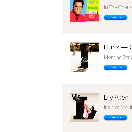
In The Ghett
Скачать
Flunk — 
Morning Star
Скачать
Lily Alle
It's Not Me, I
Скачать