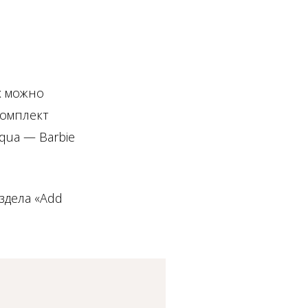
х можно
комплект
qua — Barbie
здела «Add