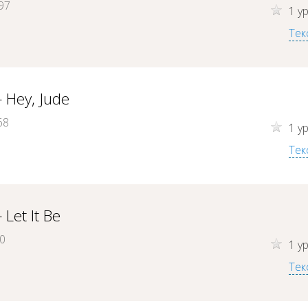
97
1 у
Тек
 Hey, Jude
68
1 у
Тек
 Let It Be
70
1 у
Тек